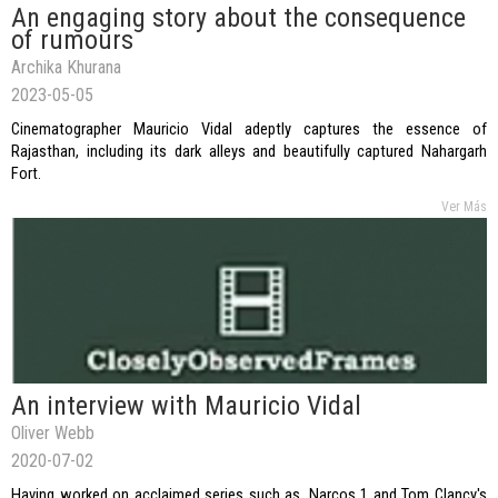
An engaging story about the consequence
of rumours
Archika Khurana
2023-05-05
Cinematographer Mauricio Vidal adeptly captures the essence of
Rajasthan, including its dark alleys and beautifully captured Nahargarh
Fort.
Ver Más
An interview with Mauricio Vidal
Oliver Webb
2020-07-02
Having worked on acclaimed series such as, Narcos 1 and Tom Clancy's