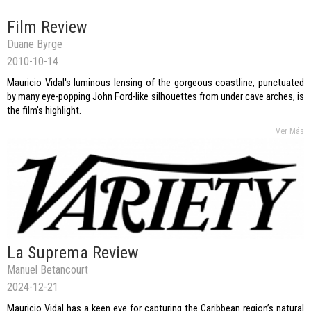
Film Review
Duane Byrge
2010-10-14
Mauricio Vidal's luminous lensing of the gorgeous coastline, punctuated
by many eye-popping John Ford-like silhouettes from under cave arches, is
the film's highlight.
Ver Más
La Suprema Review
Manuel Betancourt
2024-12-21
Mauricio Vidal has a keen eye for capturing the Caribbean region’s natural