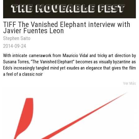
TIFF The Vanished Elephant interview with
Javier Fuentes Leon
Stephen Saito
2014-09-24
With intricate camerawork from Mauricio Vidal and tricky art direction by
Susana Torres, “The Vanished Elephant” becomes as visually byzantine as
Edo’s increasingly tangled mind yet exudes an elegance that gives the film
a feel of a classic noir
Ver Más