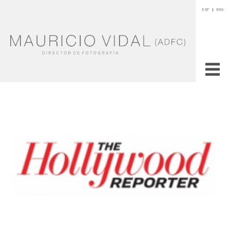
ESP
|
ENG