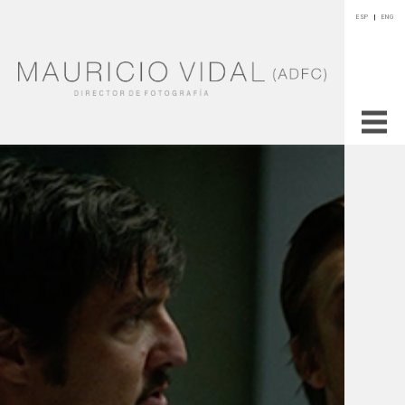
ESP
|
ENG