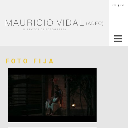
ESP
|
ENG
FOTO FIJA