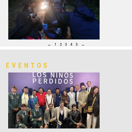
←
1
2
3
4
5
→
EVENTOS