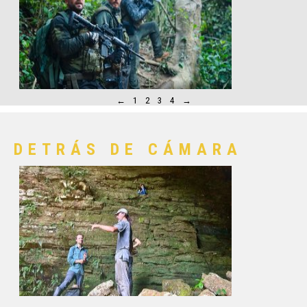
←
1
2
3
4
→
DETRÁS DE CÁMARA