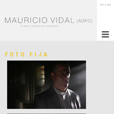
ESP
|
ENG
FOTO FIJA