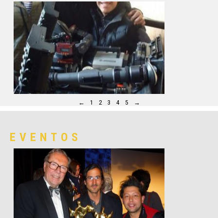
←
1
2
3
4
5
→
EVENTOS