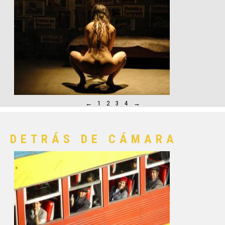
←
1
2
3
4
→
DETRÁS DE CÁMARA